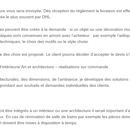
ure vous sera envoyée. Dès réception du règlement la livraison est eff
rée le plus souvent par DHL.
ues peuvent être créés à la demande : si un objet ou une décoration mu
istiques sont convenues en amont avec l’acheteur : par exemple l’adéq
s techniques, le choix des motifs ou le style choisi.
des choix est proposé. Le client pourra décider d’accepter le devis s’il
intérieurs/ Art et architecture – réalisations sur commande
itecturales, des dimensions, de l’ambiance, je développe des solutions 
épondant aux souhaits et demandes individuelles des clients.
 être intégrés à un intérieur ou une architecture il serait important d’a
ux. En cas de rénovation de salle de bains par exemple les pièces doiv
t doivent être mises à disposition à temps.