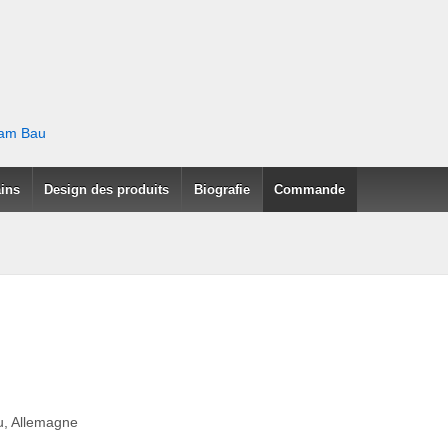
 am Bau
ains
Design des produits
Biografie
Commande
, Allemagne